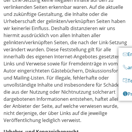
der Link-Setzung keine illegalen Inhalte auf den zu
verlinkenden Seiten erkennbar waren. Auf die aktuelle
und zukünftige Gestaltung, die Inhalte oder die
Urheberschaft der gelinkten/verknüpften Seiten haben
wir keinerlei Einfluss. Deshalb distanzieren wir uns
hiermit ausdrücklich von allen Inhalten aller
gelinkten/verknüpften Seiten, die nach der Link-Setzung
verändert wurden. Diese Feststellung gilt für alle
E
innerhalb des eigenen Internet-Angebotes gesetzten
Links und Verweise sowie für Fremdeinträge in vom
a
Autor eingerichteten Gästebüchern, Diskussionsforen
und Mailing-Listen. Für illegale, fehlerhafte oder
T
unvollständige Inhalte und insbesondere für Schäden,
die aus der Nutzung oder Nichtnutzung solcherart
P
dargebotenen Informationen entstehen, haftet allein
der Anbieter der Seite, auf welche verwiesen wurde,
nicht derjenige, der über Links auf die jeweilige
Veröffentlichung lediglich verweist.
Urheber- und Kennzeichenrecht