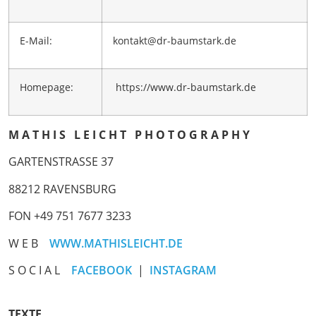
E-Mail:
kontakt@dr-baumstark.de
Homepage:
https://www.dr-baumstark.de
M A T H I S L E I C H T P H O T O G R A P H Y
GARTENSTRASSE 37
88212 RAVENSBURG
FON +49 751 7677 3233
W E B
WWW.MATHISLEICHT.DE
S O C I A L
FACEBOOK
|
INSTAGRAM
TEXTE